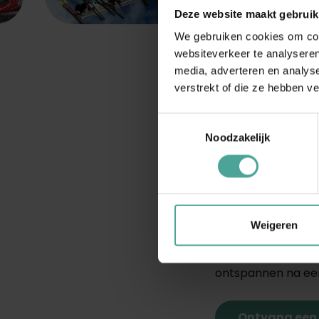
Deze website maakt gebruik
We gebruiken cookies om cont
websiteverkeer te analyseren
media, adverteren en analys
verstrekt of die ze hebben v
Italië: sfeer 
Italië is ideaal vo
Toestemmingsselectie
Skigebieden zoals
Noodzakelijk
uitstekende pistes
waar je kunt skiën
Zwitserland: l
Zwitserland biedt l
Weigeren
zijn naar de beste
ervaring met privé
ontspannen na een
Ontvang een 