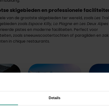
ambuilding.
otse skigebieden en professionele faciliteite
kele van de grootste skigebieden ter wereld, zoals
Les Tro
gebieden zoals
Espace Killy, La Plagne en Les Deux Alpes
ieerde pistes en moderne faciliteiten. Perfect voor
teiten, zoals sneeuwscootertochten of paragliden en zake
n in chique restaurants.
Details