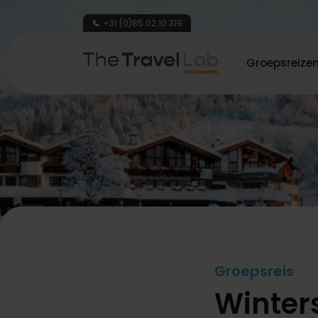
+31 (0)85 02 10 319
Groepsreize
Home
/
Voorbeeldreizen
/
Wintersport
Groepsreis
Winter