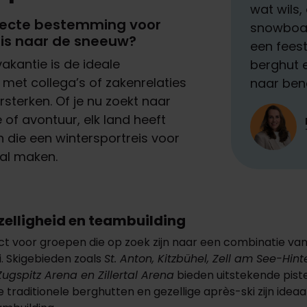
wat wils,
fecte bestemming voor
snowboar
is naar de sneeuw?
een feest
vakantie
is de
ideale
berghut 
 met
collega’s
of
zakenrelaties
naar ben
rsterken
. Of je nu
zoekt
naar
e of
avontuur
, elk land
heeft
n
die
een
wintersportreis
voor
al
maken
.
zelligheid en teambuilding
ect voor groepen die op zoek zijn naar een combinatie va
i. Skigebieden zoals
St. Anton, Kitzbühel, Zell am See-Hin
 Zugspitz Arena en Zillertal Arena
bieden uitstekende pist
e traditionele berghutten en gezellige après-ski zijn ideaa