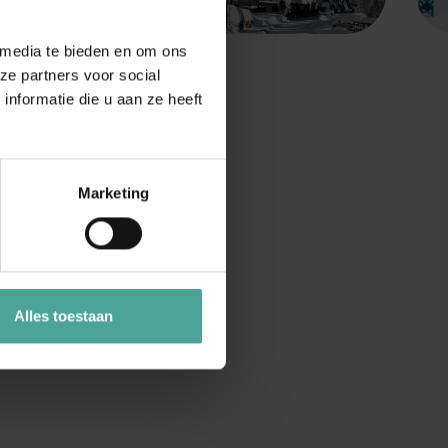
 media te bieden en om ons
ze partners voor social
nformatie die u aan ze heeft
linaire ervaringen.
ge sfeer,
Marketing
s met collega’s,
epen die op zoek
Alles toestaan
den een verfijnde
twerken en