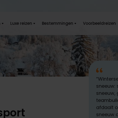
n
Luxe reizen
Bestemmingen
Voorbeeldreizen
“Winterse
sneeuw: 
sneeuw, g
teambuild
afdaalt o
sport
sneeuw op