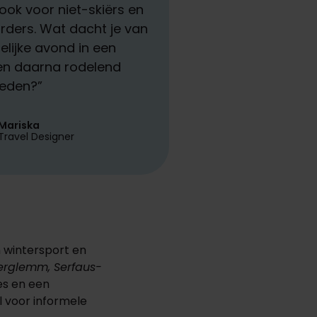
 ook voor niet-skiërs en
ders. Wat dacht je van
elijke avond in een
en daarna rodelend
eden?”
Mariska
Travel Designer
n wintersport en
terglemm, Serfaus-
es en een
l voor informele