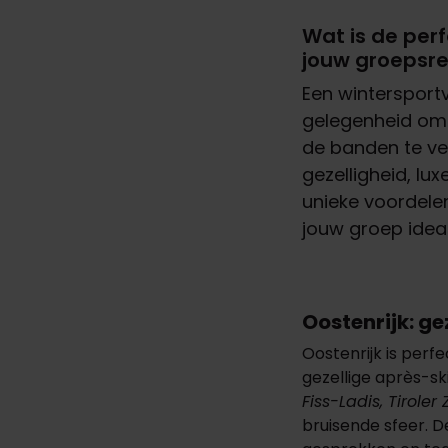
Wat is de per
jouw groepsre
Een
wintersport
gelegenheid
om
de
banden
te
ve
gezelligheid
, lux
unieke
voordele
jouw
groep
idea
Oostenrijk: ge
Oostenrijk is perf
gezellige après-sk
Fiss-Ladis, Tiroler
bruisende sfeer. D