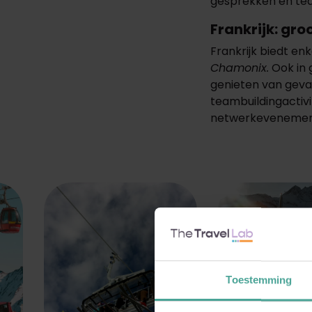
gesprekken en te
Frankrijk: gro
F
rankrijk biedt en
Chamonix
.
Ook in 
genieten van gevar
teambuildingactivi
netwerkevenemente
Toestemming