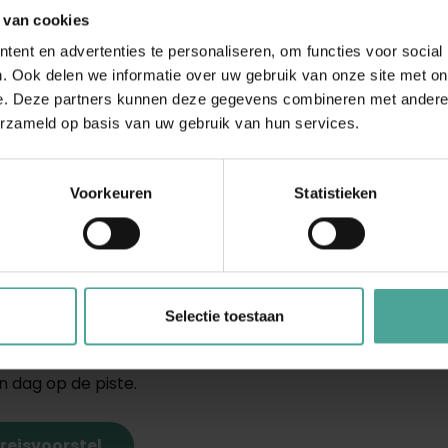
 van cookies
ent en advertenties te personaliseren, om functies voor social
. Ook delen we informatie over uw gebruik van onze site met on
e. Deze partners kunnen deze gegevens combineren met andere i
erzameld op basis van uw gebruik van hun services.
en gastronomie
or groepen die willen genieten van zowel wintersport als cu
Cortina d’Ampezzo en Dolomiti Superski
bieden een rusti
Voorkeuren
Statistieken
 en heerlijke maaltijden. Perfect voor een ontspannen rei
 en samen genieten van de Italiaanse keuken.
uxe en exclusiviteit
uxe en exclusiviteit en is heel geschikt voor zakelijke gro
Selectie toestaan
 voorzieningen. Skigebieden zoals
Zermatt en St. Moritz
bie
 gidsen, luxe spa’s en exclusieve diners, perfect voor ne
 dag op de piste.
reisvoorstel