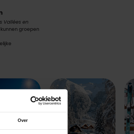
n
is Vallées en
kunnen groepen
lijke
Over