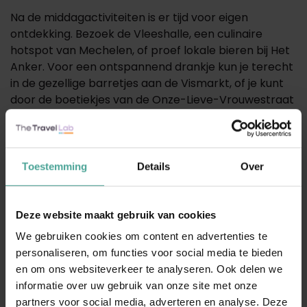
Na de middagactiviteiten is er tijd voor eigen
ontdekking. Bezoek de Vleeshalle, een culinaire
hotspot van Mechelen, of proef lokale bieren bij Het
Anker. Voor een ontspannend drankje kun je terecht
in de gezellige barretjes aan de Vismarkt, of je kunt
door de boetiekjes van de Onze-Lieve-Vrouwestraat
struinen om wat te shoppen.
De dag wordt afgesloten met een heerlijk 3-gangen
diner in een voormalig brouwerijpand, met prachtig
Toestemming
Details
Over
uitzicht op de Dijle.
Dag 3: Ontbijt en Terugreis
Deze website maakt gebruik van cookies
Na het ontbijtbuffet is het tijd om huiswaarts te
We gebruiken cookies om content en advertenties te
keren met herinneringen aan een inspirerende en
personaliseren, om functies voor social media te bieden
gezellige tijd in Mechelen.
en om ons websiteverkeer te analyseren. Ook delen we
informatie over uw gebruik van onze site met onze
partners voor social media, adverteren en analyse. Deze