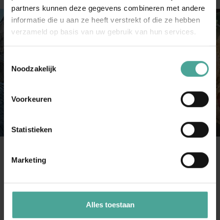
partners kunnen deze gegevens combineren met andere
informatie die u aan ze heeft verstrekt of die ze hebben
verzameld op basis van uw gebruik van hun services.
Toestemmingsselectie
Noodzakelijk
Voorkeuren
Statistieken
Marketing
W
aarom Mechelen?
Alles toestaan
Mechelen is compact, goed bereikbaar en biedt
voor elke groep iets speciaals. Of je nu op zoek bent